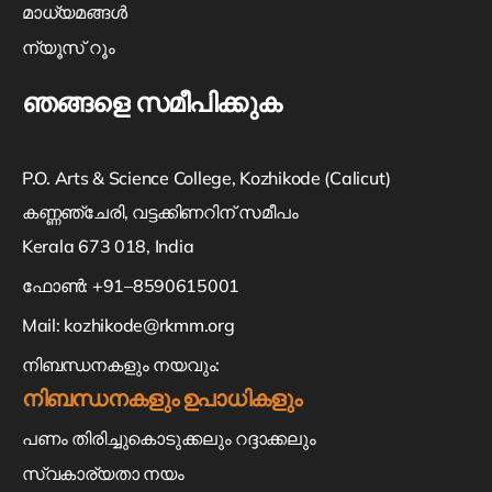
മാധ്യമങ്ങൾ
ന്യൂസ് റൂം
ഞങ്ങളെ സമീപിക്കുക
P.O. Arts & Science College, Kozhikode (Calicut)
കണ്ണഞ്ചേരി, വട്ടക്കിണറിന് സമീപം
Kerala 673 018, India
ഫോൺ: +91–8590615001
Mail:
kozhikode@rkmm.org
നിബന്ധനകളും നയവും:
നിബന്ധനകളും ഉപാധികളും
പണം തിരിച്ചുകൊടുക്കലും റദ്ദാക്കലും
സ്വകാര്യതാ നയം