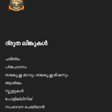
ദ്രുത ലിങ്കുകൾ
ചരിത്രം
പ്രചോദനം
രാമകൃഷ്ണ മഠവും രാമകൃഷ്ണ മിഷനും
ആശ്രമം
സ്കൂളുകൾ
പോളിക്ലിനിക്
സംഭാവന ചെയ്യാൻ