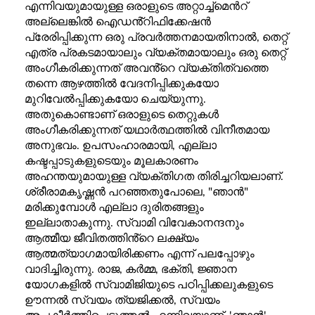
എന്നിവയുമായുള്ള ഒരാളുടെ അറ്റാച്ച്മെൻറ്
അല്ലെങ്കിൽ ഐഡൻ്റിഫിക്കേഷൻ
പ്രേരിപ്പിക്കുന്ന ഒരു പ്രവർത്തനമായതിനാൽ, തെറ്റ്
എത്ര പ്രകടമായാലും വ്യക്തമായാലും ഒരു തെറ്റ്
അംഗീകരിക്കുന്നത് അവൻ്റെ വ്യക്തിത്വത്തെ
തന്നെ ആഴത്തിൽ വേദനിപ്പിക്കുകയോ
മുറിവേൽപ്പിക്കുകയോ ചെയ്യുന്നു.
അതുകൊണ്ടാണ് ഒരാളുടെ തെറ്റുകൾ
അംഗീകരിക്കുന്നത് യഥാർത്ഥത്തിൽ വിനീതമായ
അനുഭവം. ഉപസംഹാരമായി, എല്ലാ
കഷ്ടപ്പാടുകളുടെയും മൂലകാരണം
അഹന്തയുമായുള്ള വ്യക്തിഗത തിരിച്ചറിയലാണ്.
ശ്രീരാമകൃഷ്ണൻ പറഞ്ഞതുപോലെ, "ഞാൻ"
മരിക്കുമ്പോൾ എല്ലാ ദുരിതങ്ങളും
ഇല്ലാതാകുന്നു. സ്വാമി വിവേകാനന്ദനും
ആത്മീയ ജീവിതത്തിൻ്റെ ലക്ഷ്യം
ആത്മത്യാഗമായിരിക്കണം എന്ന് പലപ്പോഴും
വാദിച്ചിരുന്നു. രാജ, കർമ്മ, ഭക്തി, ജ്ഞാന
യോഗകളിൽ സ്വാമിജിയുടെ പഠിപ്പിക്കലുകളുടെ
ഊന്നൽ സ്വയം ത്യജിക്കൽ, സ്വയം
അപകീർത്തിപ്പെടുത്തൽ എന്നിവയാണ്. 'ഞാൻ',