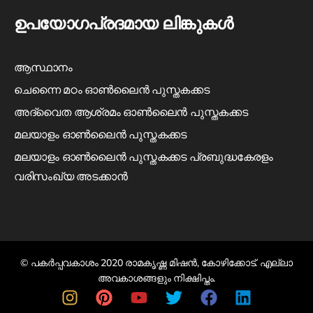
ഉപയോഗപ്രദമായ ലിങ്കുകൾ
ആസ്ഥാനം
ചെന്നൈ മഠം ഓൺലൈൻ പുസ്തകക്കട
അദ്വൈത ആശ്രമം ഓൺലൈൻ പുസ്തകക്കട
മലയാളം ഓൺലൈൻ പുസ്തകക്കട
മലയാളം ഓൺലൈൻ പുസ്തകക്കട പ്രബുദ്ധകേരളം
വരിസംഖ്യ അടക്കാൻ
© പകർപ്പവകാശം 2020 രാമകൃഷ്ണ മിഷൻ, കോഴിക്കോട്. എല്ലാ
അവകാശങ്ങളും നിക്ഷിപ്തം.