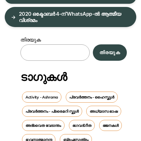
2020 ഒക്ടോബർ 4-ന് WhatsApp-ൽ ആത്മീയ
→
വിശ്രമം
തിരയുക
തിരയുക
ടാഗുകൾ
Activity - Ashrama
പ്രവർത്തനം - ഹൈസ്കൂൾ
പ്രവർത്തനം - പ്രൈമറി സ്കൂൾ
അധ്യാസ ഭാഷ
അദ്വൈത വേദാന്തം
ഭഗവദ്ഗീത
ഭജനകൾ
ഭുവനാത്മാനന്ദ
ബ്രഹ്മസൂത്രം