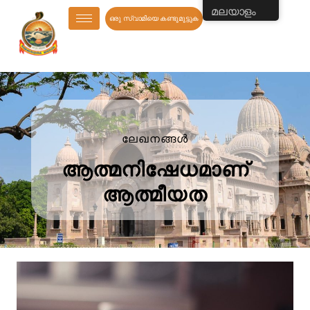
മലയാളം
ഒരു സ്വാമിയെ കണ്ടുമുട്ടുക
ലേഖനങ്ങൾ
ആത്മനിഷേധമാണ്
ആത്മീയത