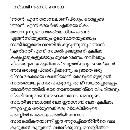
- സ്വാമി നരസിംഹാനന്ദ -
‘ഞാൻ’ എന്ന തോന്നലാണ് പ്രശ്നം. ഒരാളുടെ
'ഞാൻ' എന്ന് ഒരാൾക്ക് എത്രയധികം
തോന്നുന്നുവോ അത്രയധികം ഒരാൾ
ഏജൻസിയുടെയും ഉടമസ്ഥതയുടെയും
സങ്കീർണ്ണമായ വലയിൽ കുടുങ്ങുന്നു. 'ഞാൻ',
'എൻ്റേത്' എന്നീ സങ്കൽപ്പങ്ങളാണ് എല്ലാ
കഷ്ടപ്പാടുകളുടെയും മൂലകാരണം. നല്ലതും
ചീത്തയുമായ എല്ലാ പ്രവൃത്തികളും ചെയ്യാൻ
അവ ഒരാളെ പ്രേരിപ്പിക്കുന്നു, കൂടാതെ ഒരു
വിനാശകരമായ ശക്തിയാൽ ഒരാളുടെ മുഴുവൻ
സത്തയെയും നശിപ്പിക്കുന്നു. രണ്ട് സങ്കൽപ്പങ്ങളും
യഥാർത്ഥത്തിൽ ഒരേ നാണയത്തിൻ്റെ വിപരീതവും
വിപരീതവുമാണ്, അഹംബോധം. ഒരാളുടെ
സ്വത്വബോധത്തിലോ ഈഗോയിലോ എല്ലാം
അറ്റാച്ചുചെയ്യുന്നത് ഒരു വ്യക്തിയുടെ
അസ്തിത്വപരമായ അതിജീവനവാദ
സാങ്കേതികതയാണ്. ഈ അറ്റാച്ച്‌മെൻ്റിൻ്റെ വല
കൂടുതൽ കൂടുതൽ വർദ്ധിക്കുന്നു. മനസ്സിൻ്റെ