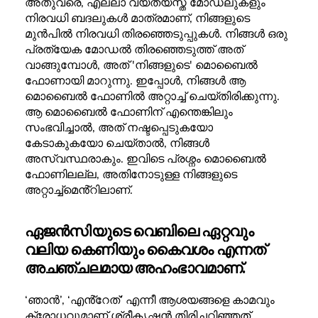
അതുവരെ, എല്ലാ വ്യത്യസ്ത മോഡലുകളും
നിരവധി ബദലുകൾ മാത്രമാണ്, നിങ്ങളുടെ
മുൻപിൽ നിരവധി തിരഞ്ഞെടുപ്പുകൾ. നിങ്ങൾ ഒരു
പ്രത്യേക മോഡൽ തിരഞ്ഞെടുത്ത് അത്
വാങ്ങുമ്പോൾ, അത് 'നിങ്ങളുടെ' മൊബൈൽ
ഫോണായി മാറുന്നു. ഇപ്പോൾ, നിങ്ങൾ ആ
മൊബൈൽ ഫോണിൽ അറ്റാച്ച് ചെയ്തിരിക്കുന്നു.
ആ മൊബൈൽ ഫോണിന് എന്തെങ്കിലും
സംഭവിച്ചാൽ, അത് നഷ്ടപ്പെടുകയോ
കേടാകുകയോ ചെയ്താൽ, നിങ്ങൾ
അസ്വസ്ഥരാകും. ഇവിടെ പ്രശ്നം മൊബൈൽ
ഫോണിലല്ല, അതിനോടുള്ള നിങ്ങളുടെ
അറ്റാച്ച്മെൻ്റിലാണ്.
ഏജൻസിയുടെ വെബിലെ ഏറ്റവും
വലിയ കെണിയും
കൈവശം എന്നത്
അചഞ്ചലമായ അഹംഭാവമാണ്.
‘ഞാൻ’, ‘എൻ്റേത്’ എന്നീ ആശയങ്ങളെ കാമവും
ക്രോധവുമാണ് ശ്രീകൃഷ്ണൻ തിരിച്ചറിഞ്ഞത്.