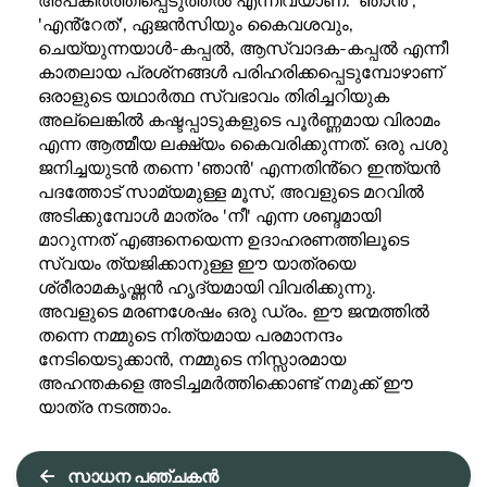
'എൻ്റേത്', ഏജൻസിയും കൈവശവും,
ചെയ്യുന്നയാൾ-കപ്പൽ, ആസ്വാദക-കപ്പൽ എന്നീ
കാതലായ പ്രശ്‌നങ്ങൾ പരിഹരിക്കപ്പെടുമ്പോഴാണ്
ഒരാളുടെ യഥാർത്ഥ സ്വഭാവം തിരിച്ചറിയുക
അല്ലെങ്കിൽ കഷ്ടപ്പാടുകളുടെ പൂർണ്ണമായ വിരാമം
എന്ന ആത്മീയ ലക്ഷ്യം കൈവരിക്കുന്നത്. ഒരു പശു
ജനിച്ചയുടൻ തന്നെ 'ഞാൻ' എന്നതിൻ്റെ ഇന്ത്യൻ
പദത്തോട് സാമ്യമുള്ള മൂസ്, അവളുടെ മറവിൽ
അടിക്കുമ്പോൾ മാത്രം 'നീ' എന്ന ശബ്ദമായി
മാറുന്നത് എങ്ങനെയെന്ന ഉദാഹരണത്തിലൂടെ
സ്വയം ത്യജിക്കാനുള്ള ഈ യാത്രയെ
ശ്രീരാമകൃഷ്ണൻ ഹൃദ്യമായി വിവരിക്കുന്നു.
അവളുടെ മരണശേഷം ഒരു ഡ്രം. ഈ ജന്മത്തിൽ
തന്നെ നമ്മുടെ നിത്യമായ പരമാനന്ദം
നേടിയെടുക്കാൻ, നമ്മുടെ നിസ്സാരമായ
അഹന്തകളെ അടിച്ചമർത്തിക്കൊണ്ട് നമുക്ക് ഈ
യാത്ര നടത്താം.
←
സാധന പഞ്ചകൻ