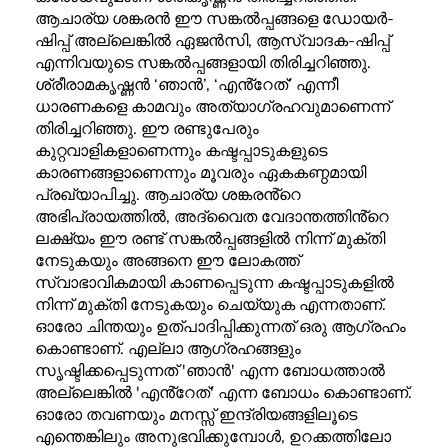
ആചാര്യ ശങ്കരൻ ഈ സങ്കൽപ്പങ്ങളെ ഡോയർ-
ഷിപ്പ് അല്ലെങ്കിൽ ഏജൻസി, ആസ്വാദക-ഷിപ്പ്
എന്നിവയുടെ സങ്കൽപ്പങ്ങളായി തിരിച്ചറിഞ്ഞു.
ശ്രീരാമകൃഷ്ണൻ ‘ഞാൻ’, ‘എൻ്റേത്’ എന്നീ
ധാരണകളെ കാമവും അത്യാഗ്രഹവുമാണെന്ന്
തിരിച്ചറിഞ്ഞു. ഈ രണ്ടുപേരും
കുറ്റവാളികളാണെന്നും കഷ്ടപ്പാടുകളുടെ
കാരണങ്ങളാണെന്നും മൂവരും ഏകകണ്ഠമായി
പ്രഖ്യാപിച്ചു. ആചാര്യ ശങ്കരൻ്റെ
അഭിപ്രായത്തിൽ, അദ്വൈത വേദാന്തത്തിൻ്റെ
ലക്ഷ്യം ഈ രണ്ട് സങ്കൽപ്പങ്ങളിൽ നിന്ന് മുക്തി
നേടുകയും അങ്ങനെ ഈ ലോകത്ത്
സ്വാഭാവികമായി കാണപ്പെടുന്ന കഷ്ടപ്പാടുകളിൽ
നിന്ന് മുക്തി നേടുകയും ചെയ്യുക എന്നതാണ്.
ഓരോ ചിന്തയും ഉത്പാദിപ്പിക്കുന്നത് ഒരു ആഗ്രഹം
കൊണ്ടാണ്. എല്ലാ ആഗ്രഹങ്ങളും
സൃഷ്ടിക്കപ്പെടുന്നത് 'ഞാൻ' എന്ന ബോധത്താൽ
അല്ലെങ്കിൽ 'എൻ്റേത്' എന്ന ബോധം കൊണ്ടാണ്.
ഓരോ തവണയും മനസ്സ് ഇന്ദ്രിയങ്ങളിലൂടെ
എന്തെങ്കിലും അനുഭവിക്കുമ്പോൾ, ഉറക്കത്തിലോ