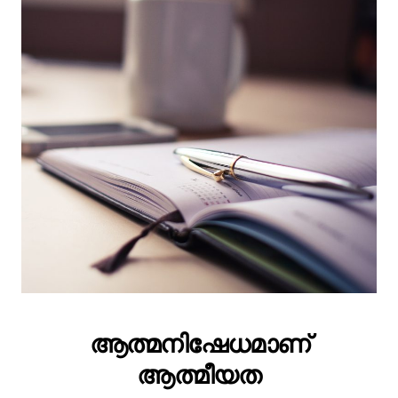
ആത്മനിഷേധമാണ്
ആത്മീയത